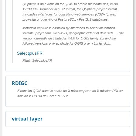
QSphere is an extension for QGIS to create metadata files, in iso
19139 XML format or in QSP format, the QSphere project format.
It includes interfaces for consulting web services (CSW-T), web
browsing or querying of PostgreSQL / PostGIS databases.
Metadata capture is assisted by interfaces to select distribution
formats, projections, web links, geographic extent of data sets ... The
version currently distributed is 4.4.0 for QGIS family 2.x and the
followed versions only available for QGIS only > 3.x family....
SelectplusFR
Plugin SelectplusFR
RDIGC
Extension QGIS dans le cadre de la mise en place de la mission RDI au
sein de la DDTM de Corse-du-Sud
virtual_layer