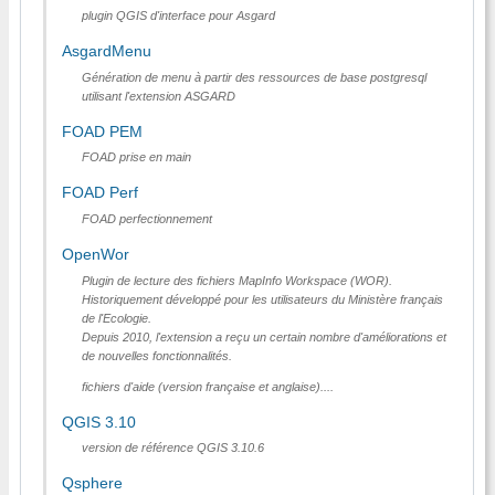
plugin QGIS d'interface pour Asgard
AsgardMenu
Génération de menu à partir des ressources de base postgresql
utilisant l'extension ASGARD
FOAD PEM
FOAD prise en main
FOAD Perf
FOAD perfectionnement
OpenWor
Plugin de lecture des fichiers MapInfo Workspace (WOR).
Historiquement développé pour les utilisateurs du Ministère français
de l'Ecologie.
Depuis 2010, l'extension a reçu un certain nombre d'améliorations et
de nouvelles fonctionnalités.
fichiers d'aide (version française et anglaise)....
QGIS 3.10
version de référence QGIS 3.10.6
Qsphere