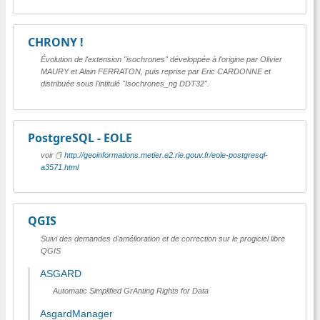
CHRONY !
Évolution de l'extension "isochrones" développée à l'origine par Olivier
MAURY et Alain FERRATON, puis reprise par Eric CARDONNE et
distribuée sous l'intitulé "Isochrones_ng DDT32".
PostgreSQL - EOLE
voir
http://geoinformations.metier.e2.rie.gouv.fr/eole-postgresql-
a3571.html
QGIS
Suivi des demandes d'amélioration et de correction sur le progiciel libre
QGIS
ASGARD
Automatic Simplified GrAnting Rights for Data
AsgardManager