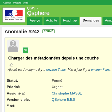
Accueil
Projets
Aide
QGIS
»
Qsphere
Aperçu
Activité
Roadmap
Demandes
Ann
Anomalie #242
FERMÉ
CM
Charger des métadonnées depuis une couche
Ajouté par Anonyme il y a
environ 7 ans
. Mis à jour il y a
environ 7 ans
.
Statut:
Fermé
Priorité:
Urgent
Assigné à:
Christophe MASSE
Version cible:
QSphere 5.5.0
# ref
: