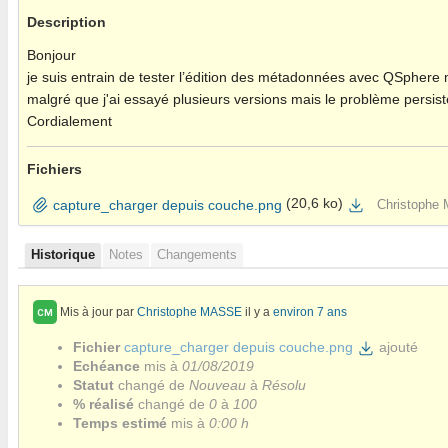
Description
Bonjour
je suis entrain de tester l’édition des métadonnées avec QSphere m
malgré que j'ai essayé plusieurs versions mais le problème persiste
Cordialement
Fichiers
(20,6 ko)
capture_charger depuis couche.png
Christophe
Historique
Notes
Changements
Mis à jour par
Christophe MASSE
il y a
environ 7 ans
CM
Fichier
capture_charger depuis couche.png
ajouté
Echéance
mis à
01/08/2019
Statut
changé de
Nouveau
à
Résolu
% réalisé
changé de
0
à
100
Temps estimé
mis à
0:00 h